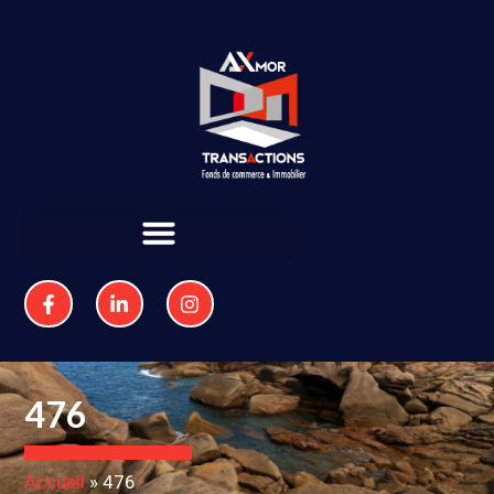
476
Accueil
»
476