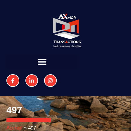
497
Accueil
»
497