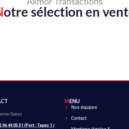
Axmor Transactions
N
otre sélection en ven
ACT
MENU
Nos équipes
erros-Guirec
Contact
2 96 49 05 51 (Port : Tapez 1 /