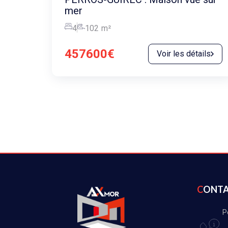
mer
4
102
m²
457600€
Voir les détails
CONT
P