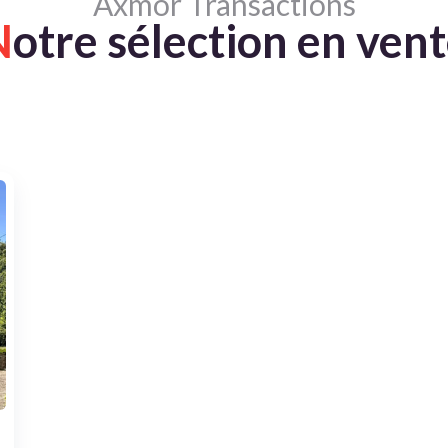
Axmor Transactions
N
otre sélection en ven