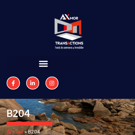
B204
Accueil
»
B204