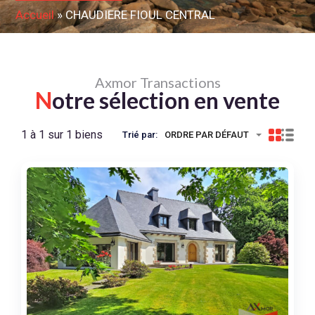
Accueil
»
CHAUDIERE FIOUL CENTRAL
Axmor Transactions
N
otre sélection en vente
1 à 1 sur 1 biens
Trié par:
ORDRE PAR DÉFAUT