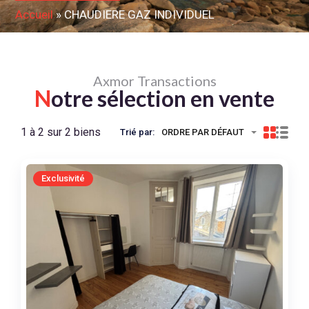
Accueil
»
CHAUDIERE GAZ INDIVIDUEL
Axmor Transactions
N
otre sélection en vente
1 à 2 sur 2 biens
Trié par:
ORDRE PAR DÉFAUT
Exclusivité