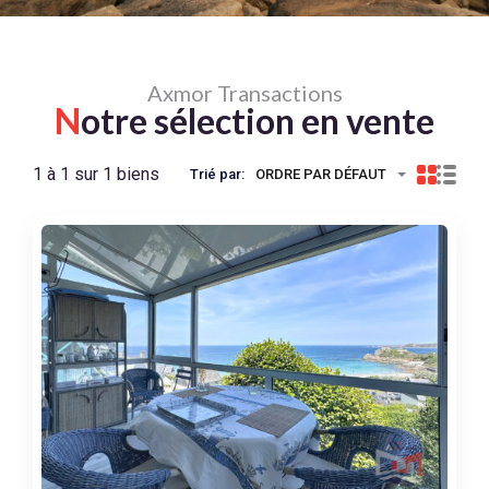
Axmor Transactions
N
otre sélection en vente
1 à 1 sur 1 biens
Trié par:
ORDRE PAR DÉFAUT