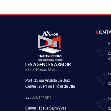
CONT
P
0
C
LES AGENCES AXMOR
22700 Perros-Guirec
L
Port : 33 rue Anatole Le Braz
0
Centre : 20 Pl. de l’Hôtel de ville
22300 Lannion :
L
Centre : 16 rue Saint-Yves
0