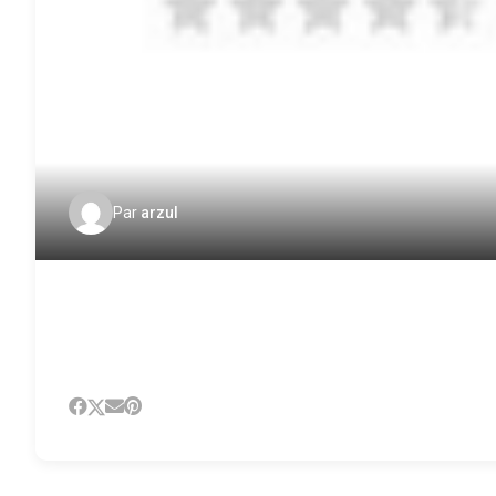
Par
arzul
OPINION SYSTEM