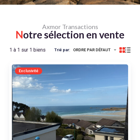
Axmor Transactions
N
otre sélection en vente
1 à 1 sur 1 biens
Trié par:
ORDRE PAR DÉFAUT
Exclusivité