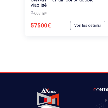
viablisé
603
m²
57500€
Voir les détails
CONT
P