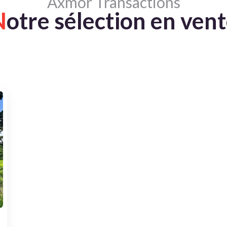
Axmor Transactions
N
otre sélection en ven