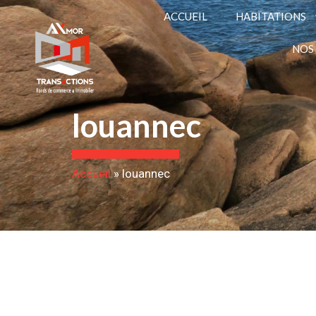
ACCUEIL
HABITATIONS
NOS
louannec
Accueil
»
louannec