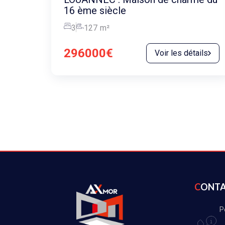
16 ème siècle
3
127
m²
296000€
Voir les détails
CONT
P