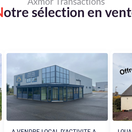
Axmor Transactions
N
otre sélection en ven
A VENDRE LOCAL D’ACTIVITE A
LOUA