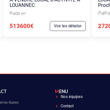
LOUANNEC
Proc
600
m²
4
9
513600€
272
Voir les détails
ACT
MENU
Nos équipes
erros-Guirec
Contact