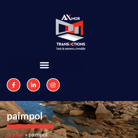
paimpol
Accueil
»
paimpol