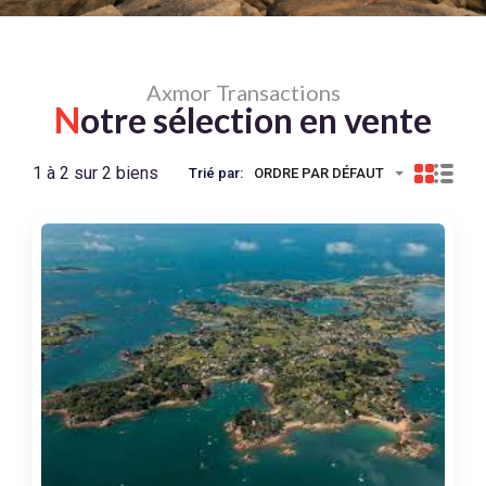
Axmor Transactions
N
otre sélection en vente
1 à 2 sur 2 biens
Trié par:
ORDRE PAR DÉFAUT