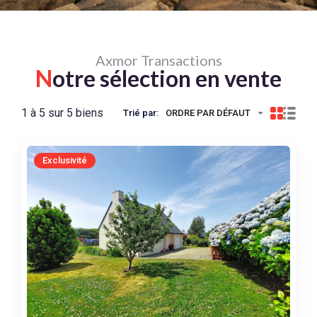
Axmor Transactions
N
otre sélection en vente
1 à 5 sur 5 biens
Trié par:
ORDRE PAR DÉFAUT
Exclusivité