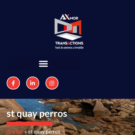
st quay perros
Accueil
»
st quay perros