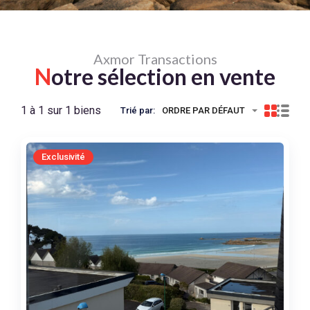
Axmor Transactions
N
otre sélection en vente
1 à 1 sur 1 biens
Trié par:
ORDRE PAR DÉFAUT
Exclusivité