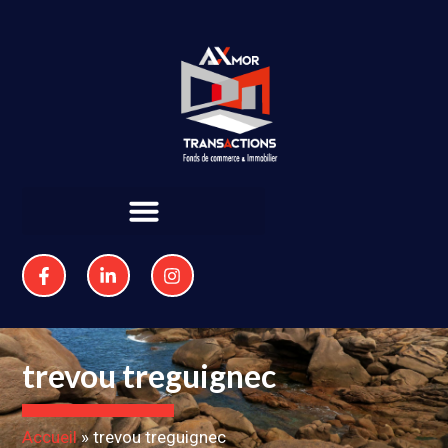
trevou treguignec
Accueil
»
trevou treguignec