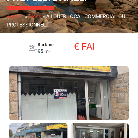
Accueil
»
Biens
»
A LOUER LOCAL COMMERCIAL OU
PROFESSIONNEL.
€ FAI
Surface
95
m²