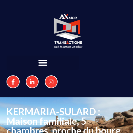
KERMARIA-SULARD :
Maison familiale, 5
chambres, proche du bourg