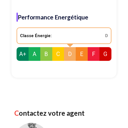
Performance Energétique
Classe Énergie:
D
A+
A
B
C
D
E
F
G
Contactez votre agent