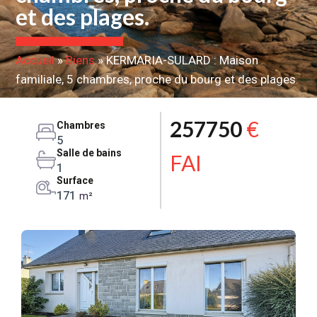
et des plages.
Accueil
»
Biens
»
KERMARIA-SULARD : Maison
familiale, 5 chambres, proche du bourg et des plages.
257750
€
Chambres
5
Salle de bains
FAI
1
Surface
171
m²