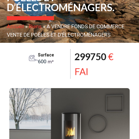
D’ÉLECTROMÉNAGERS.
Accueil
»
Biens
»
A VENDRE FONDS DE COMMERCE
VENTE DE POÊLES ET D’ÉLECTROMÉNAGERS.
299750
€
Surface
600
m²
FAI