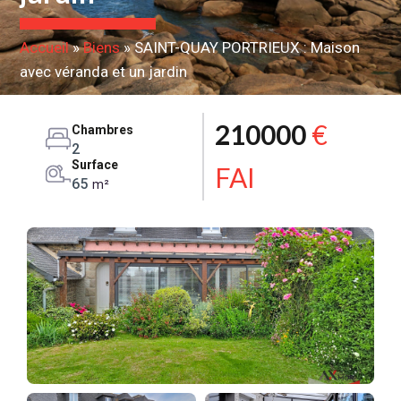
Accueil
»
Biens
»
SAINT-QUAY PORTRIEUX : Maison
avec véranda et un jardin
210000
€
Chambres
2
Surface
FAI
65
m²