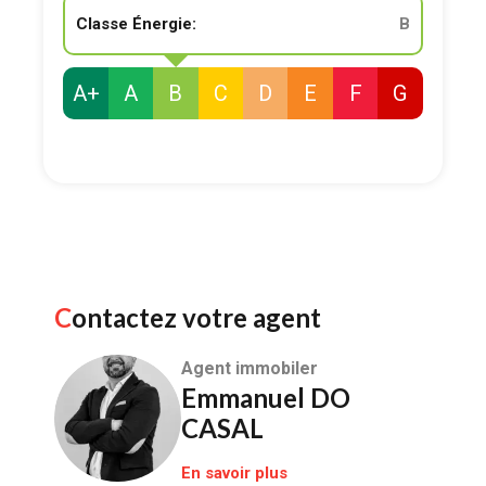
Classe Énergie:
B
A+
A
B
C
D
E
F
G
Contactez votre agent
Agent immobiler
Emmanuel DO
CASAL
En savoir plus