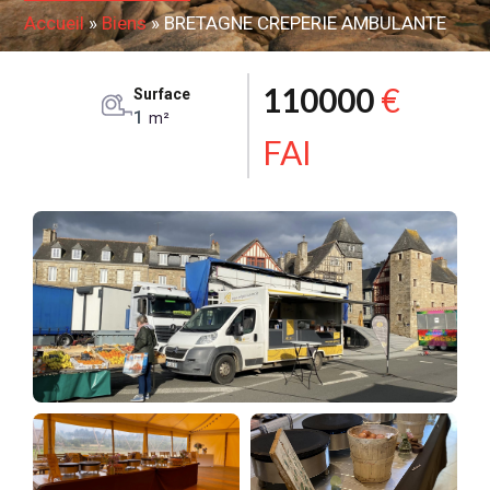
Accueil
»
Biens
»
BRETAGNE CREPERIE AMBULANTE
110000
€
Surface
1
m²
FAI