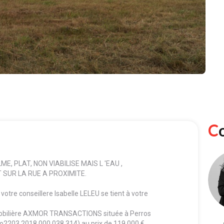
E, PLAT, NON VIABILISE MAIS L 'EAU ,
T SUR LA RUE A PROXIMITE.
tre conseillere Isabelle LELEU se tient à votre
mmobilière AXMOR TRANSACTIONS située à Perros
e no2203 2018 000 038 314) au prix de 119 000 €