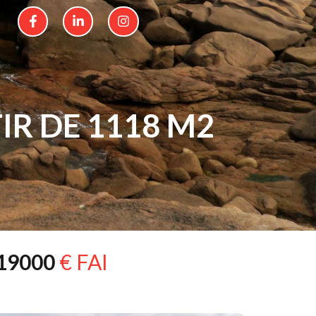
IR DE 1118 M2
19000
€ FAI