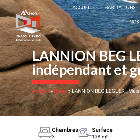
ACCUEIL
HABITATIONS
NOS
LANNION BEG LEG
indépendant et g
Accueil
»
Biens
»
LANNION BEG LEGUER : Maison
Chambres
Surface
3
138
m²