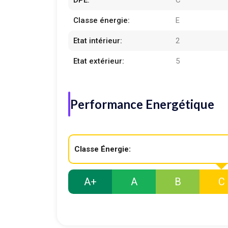
DPE:
C
Classe énergie:
E
Etat intérieur:
2
Etat extérieur:
5
Performance Energétique
Classe Énergie:
A+
A
B
C