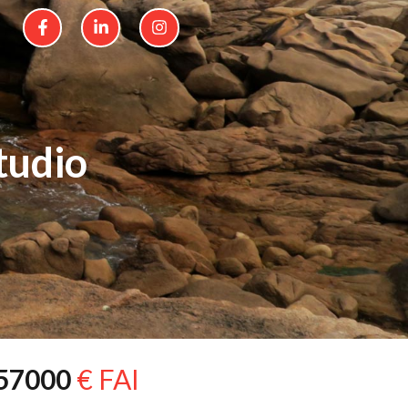
tudio
57000
€ FAI