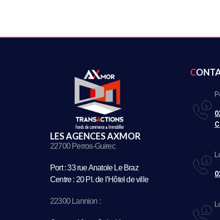
CONT
P
0
C
LES AGENCES AXMOR
22700 Perros-Guirec
L
Port : 33 rue Anatole Le Braz
0
Centre : 20 Pl. de l’Hôtel de ville
22300 Lannion :
L