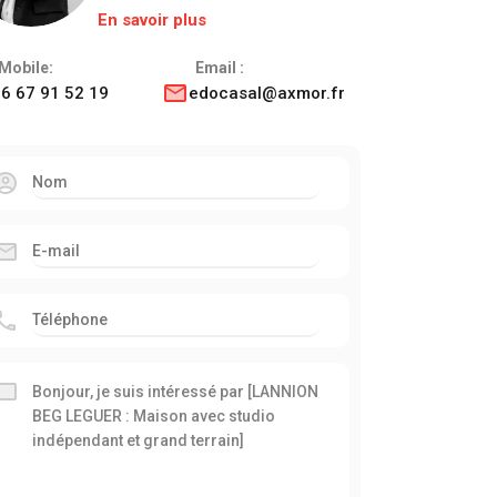
En savoir plus
Mobile:
Email :
6 67 91 52 19
edocasal@axmor.fr