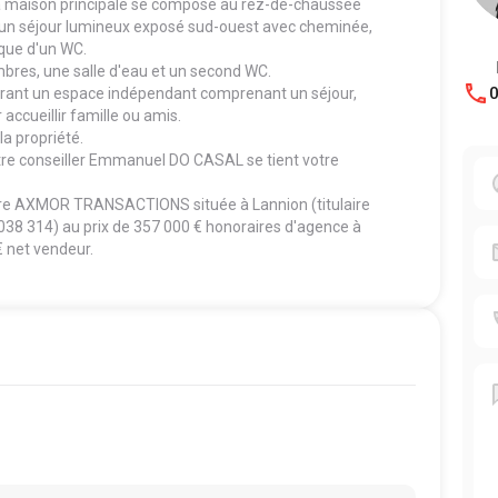
la maison principale se compose au rez-de-chaussée
d'un séjour lumineux exposé sud-ouest avec cheminée,
 que d'un WC.
mbres, une salle d'eau et un second WC.
0
frant un espace indépendant comprenant un séjour,
accueillir famille ou amis.
a propriété.
tre conseiller Emmanuel DO CASAL se tient votre
ière AXMOR TRANSACTIONS située à Lannion (titulaire
038 314) au prix de 357 000 € honoraires d'agence à
€ net vendeur.