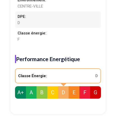
Environnement:
CENTRE-VILLE
DPE:
D
Classe énergie:
F
Performance Energétique
Classe Énergie:
D
A+
A
B
C
D
E
F
G