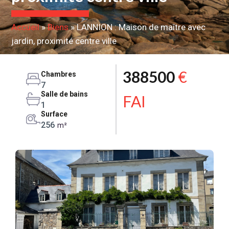
Accueil
»
Biens
»
LANNION : Maison de maître avec
jardin, proximité centre ville
388500
€
Chambres
7
Salle de bains
FAI
1
Surface
256
m²