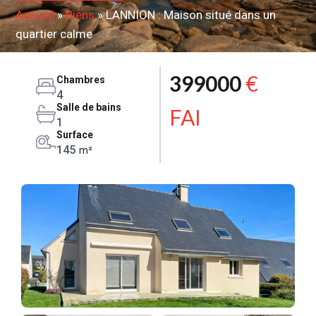
Accueil
»
Biens
»
LANNION : Maison situé dans un
quartier calme
399000
€
Chambres
4
Salle de bains
FAI
1
Surface
145
m²