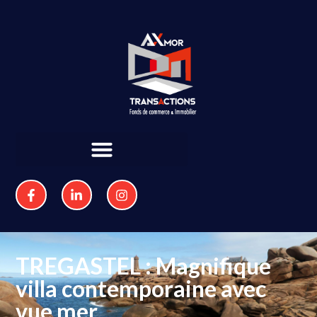
TREGASTEL : Magnifique
villa contemporaine avec
vue mer