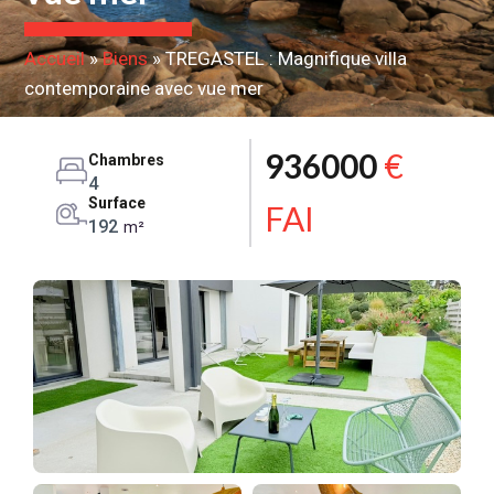
Accueil
»
Biens
»
TREGASTEL : Magnifique villa
contemporaine avec vue mer
936000
€
Chambres
4
Surface
FAI
192
m²