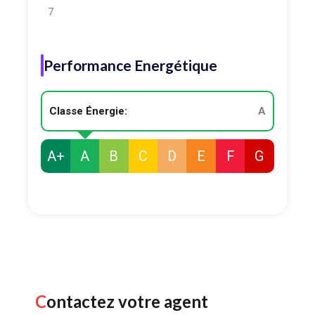
7
Performance Energétique
Classe Énergie:
A
A+
A
B
C
D
E
F
G
Contactez votre agent