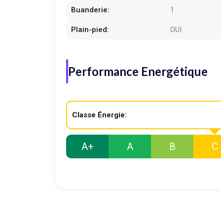
Buanderie:
1
Plain-pied:
OUI
Performance Energétique
Classe Énergie:
A+
A
B
C