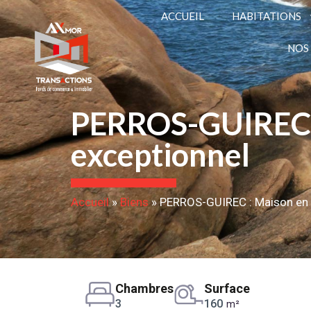
ACCUEIL
HABITATIONS
NOS
PERROS-GUIREC : 
exceptionnel
Accueil
»
Biens
»
PERROS-GUIREC : Maison en b
Chambres
Surface
3
160
m²