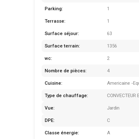
Parking:
1
Terrasse:
1
Surface séjour:
63
Surface terrain:
1356
wc:
2
Nombre de pièces:
4
Cuisine:
Americaine -Eq
Type de chauffage:
CONVECTEUR E
Vue:
Jardin
DPE:
C
Classe énergie:
A