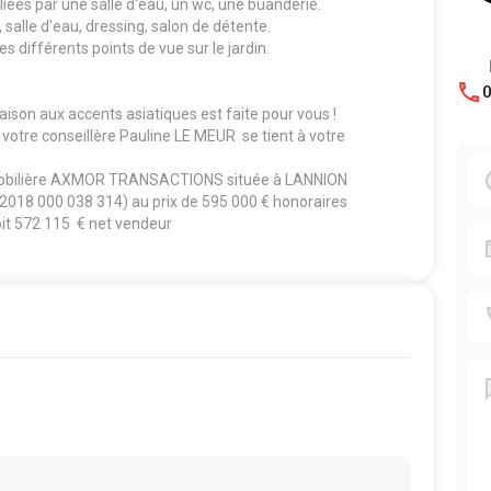
ées par une salle d'eau, un wc, une buanderie.
salle d'eau, dressing, salon de détente.
s différents points de vue sur le jardin.
0
ison aux accents asiatiques est faite pour vous !
otre conseillère Pauline LE MEUR se tient à votre
mmobilière AXMOR TRANSACTIONS située à LANNION
3 2018 000 038 314) au prix de 595 000 € honoraires
oit 572 115 € net vendeur