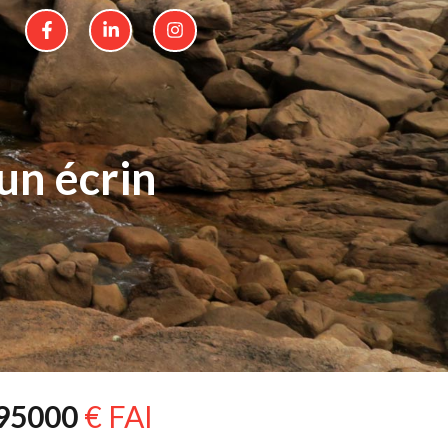
un écrin
95000
€ FAI