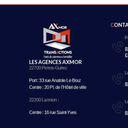
CONT
P
0
C
LES AGENCES AXMOR
22700 Perros-Guirec
L
Port : 33 rue Anatole Le Braz
0
Centre : 20 Pl. de l’Hôtel de ville
22300 Lannion :
L
Centre : 16 rue Saint-Yves
0