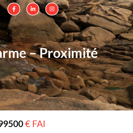
rme – Proximité
99500
€ FAI