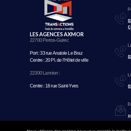
P
0
C
LES AGENCES AXMOR
22700 Perros-Guirec
L
Port : 33 rue Anatole Le Braz
0
Centre : 20 Pl. de l’Hôtel de ville
22300 Lannion :
L
Centre : 16 rue Saint-Yves
0
E
c