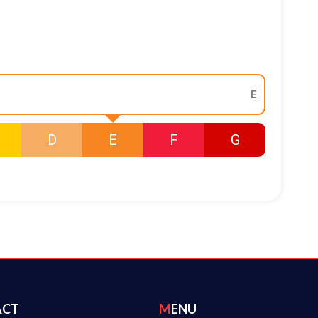
E
D
E
F
G
ACT
MENU