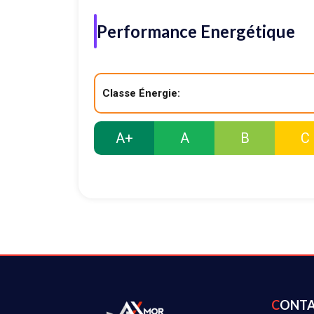
Performance Energétique
Classe Énergie:
A+
A
B
C
CONT