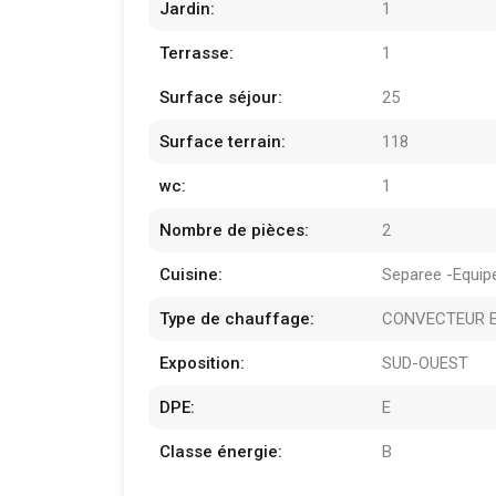
Jardin:
1
Terrasse:
1
Surface séjour:
25
Surface terrain:
118
wc:
1
Nombre de pièces:
2
Cuisine:
Separee -Equip
Type de chauffage:
CONVECTEUR E
Exposition:
SUD-OUEST
DPE:
E
Classe énergie:
B