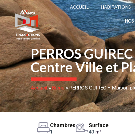
ACCUEIL
HABITATIONS
NOS
PERROS GUIREC –
Centre Ville et P
Accueil
»
Biens
»
PERROS GUIREC – Maison plei
Chambres
Surface
1
40
m²