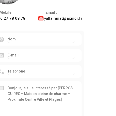
Mobile:
Email :
6 27 78 08 78
yallainmat@axmor.fr