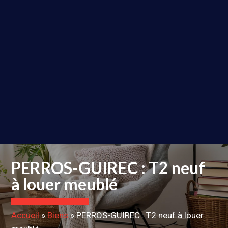
PERROS-GUIREC : T2 neuf
à louer meublé
Accueil
»
Biens
»
PERROS-GUIREC : T2 neuf à louer