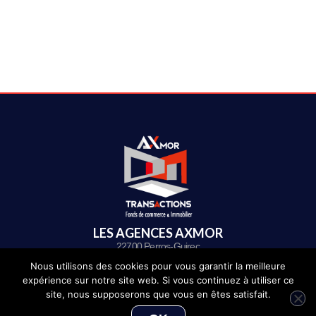
LES AGENCES AXMOR
22700 Perros-Guirec
Nous utilisons des cookies pour vous garantir la meilleure
Port : 33 rue Anatole Le Braz
expérience sur notre site web. Si vous continuez à utiliser ce
Centre : 20 Pl. de l’Hôtel de ville
site, nous supposerons que vous en êtes satisfait.