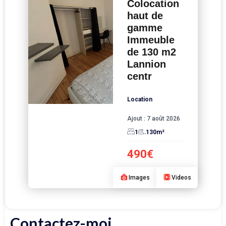
Colocation
haut de
gamme
Immeuble
de 130 m2
Lannion
centr
Location
Ajout :
7 août 2026
1
130
m²
490€
Images
Videos
Contactez-moi