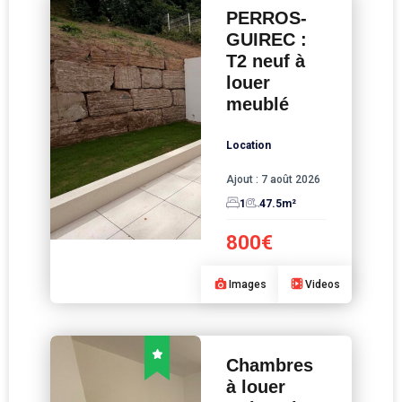
PERROS-
GUIREC :
T2 neuf à
louer
meublé
Location
Ajout :
7 août 2026
1
47.5
m²
800€
Images
Videos
Chambres
à louer