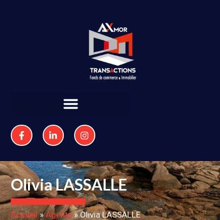
Olivia LASSALLE
Accueil
»
Agents
»
Olivia LASSALLE