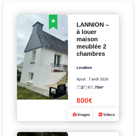
LANNION –
à louer
maison
meublée 2
chambres
Location
Ajout :
7 août 2026
2
1
75
m²
800€
Images
Videos