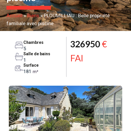
Accueil
»
Biens
»
PLOUMILLIAU : Belle propriété
familiale avec piscine
326950
€
Chambres
5
Salle de bains
FAI
1
Surface
181
m²