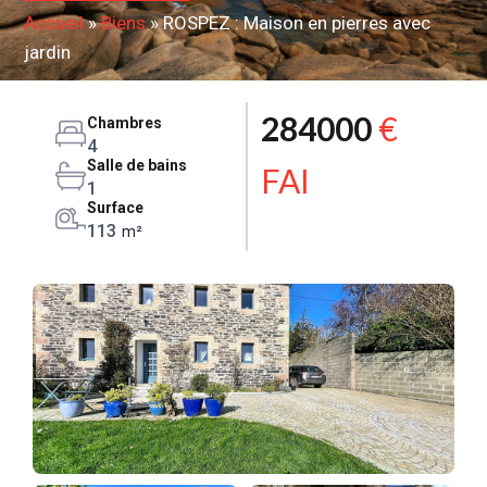
Accueil
»
Biens
»
ROSPEZ : Maison en pierres avec
jardin
284000
€
Chambres
4
Salle de bains
FAI
1
Surface
113
m²