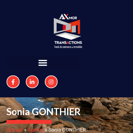
Sonia GONTHIER
Accueil
»
Agents
»
Sonia GONTHIER