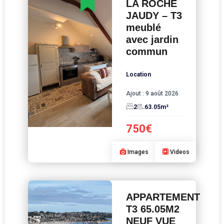
LA ROCHE
JAUDY – T3
meublé
avec jardin
commun
Location
Ajout :
9 août 2026
2
63.05
m²
750€
Images
Videos
APPARTEMENT
T3 65.05M2
NEUF VUE