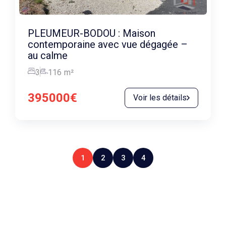
PLEUMEUR-BODOU : Maison
contemporaine avec vue dégagée –
au calme
3
116
m²
395000€
Voir les détails
1
2
3
4