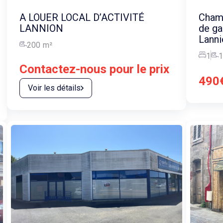
A LOUER LOCAL D’ACTIVITÉ
Chamb
LANNION
de g
Lanni
200
m²
1
1
Contactez-nous pour le prix
490
Voir les détails