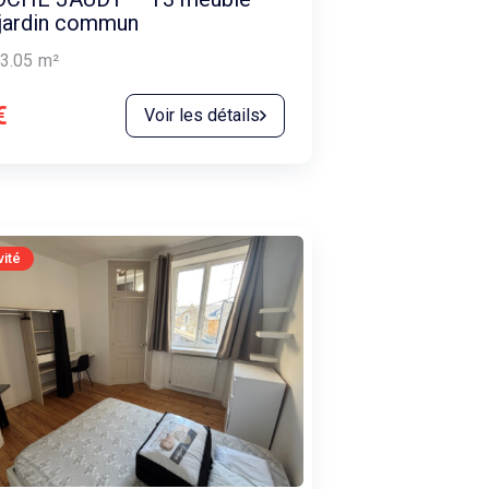
jardin commun
3.05
m²
€
Voir les détails
vité