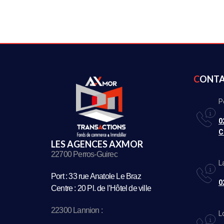
CONT
P
0
C
LES AGENCES AXMOR
22700 Perros-Guirec
L
Port : 33 rue Anatole Le Braz
0
Centre : 20 Pl. de l’Hôtel de ville
22300 Lannion :
L