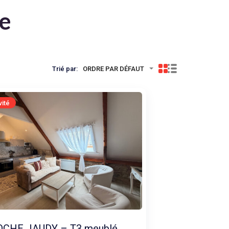
te
Trié par:
ORDRE PAR DÉFAUT
vité
OCHE JAUDY – T3 meublé