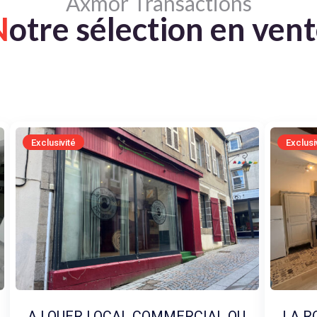
Axmor Transactions
N
otre sélection en ven
Exclusivité
Exclusi
A LOUER LOCAL COMMERCIAL OU
LA R