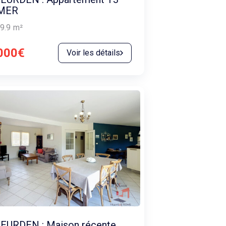
MER
9.9
m²
000€
Voir les détails
EURDEN : Maison récente