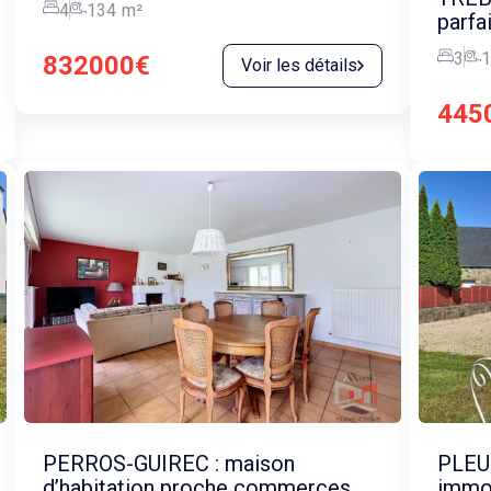
4
134
m²
parfai
3
1
832000€
Voir les détails
445
PERROS-GUIREC : maison
PLEU
d’habitation proche commerces
immob