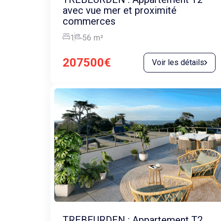
avec vue mer et proximité
commerces
1
56
m²
207500€
Voir les détails
TREBEURDEN : Appartement T2