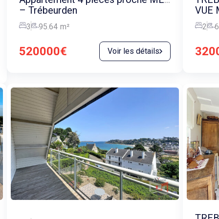
– Trébeurden
VUE 
3
95.64
m²
2
6
520000€
320
Voir les détails
TREB