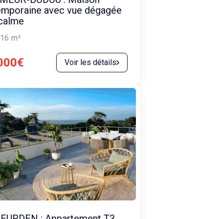
emporaine avec vue dégagée
calme
16
m²
000€
Voir les détails
EURDEN : Appartement T3