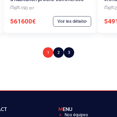
6
190
m²
6
2
561600€
549
Voir les détails
1
2
3
ACT
MENU
Nos équipes