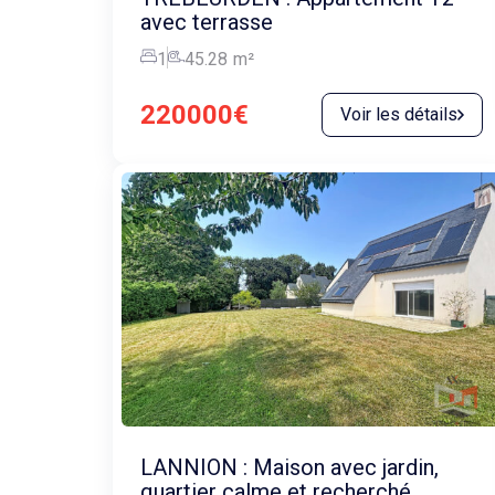
avec terrasse
1
45.28
m²
220000€
Voir les détails
LANNION : Maison avec jardin,
quartier calme et recherché