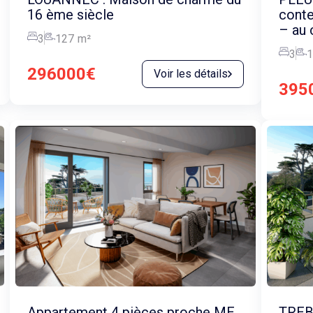
16 ème siècle
cont
– au 
3
127
m²
3
1
296000€
Voir les détails
395
Appartement 4 pièces proche MER
TREB