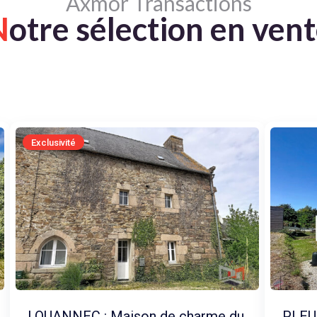
Axmor Transactions
N
otre sélection en ven
Exclusivité
LOUANNEC : Maison de charme du
PLEU