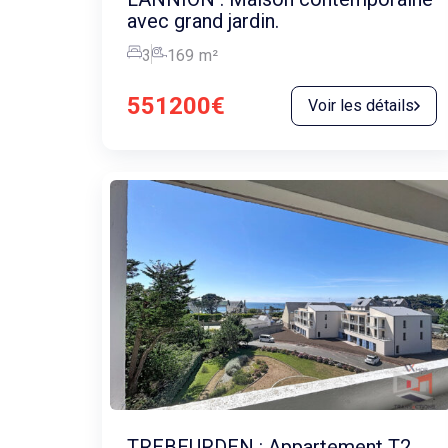
avec grand jardin.
3
169
m²
551200€
Voir les détails
TREBEURDEN : Appartement T2