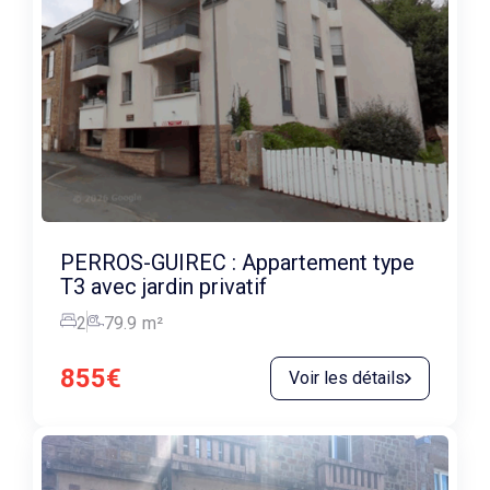
PERROS-GUIREC : Appartement type
T3 avec jardin privatif
2
79.9
m²
855€
Voir les détails