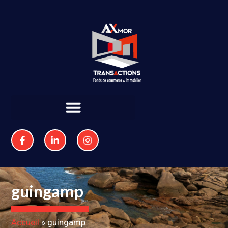
guingamp
Accueil
»
guingamp