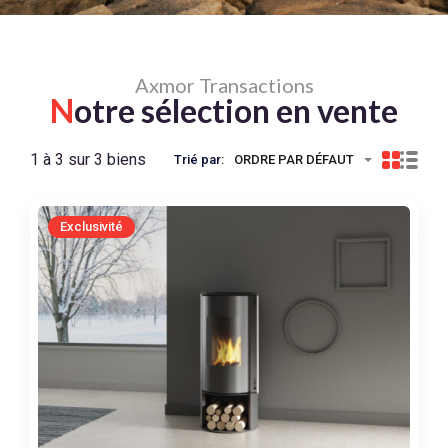
Axmor Transactions
N
otre sélection en vente
1 à 3 sur 3 biens
Trié par:
ORDRE PAR DÉFAUT
Exclusivité