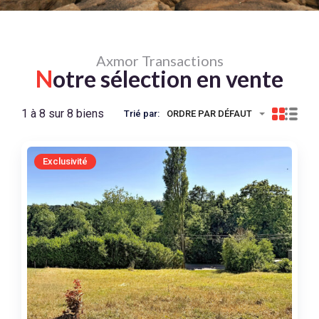
Axmor Transactions
N
otre sélection en vente
1 à 8 sur 8 biens
Trié par:
ORDRE PAR DÉFAUT
Exclusivité