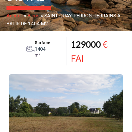
Accueil
»
Biens
»
SAINT-QUAY-PERROS, TERRAINS A
BATIR DE 1404 M2
129000
€
Surface
1404
m²
FAI