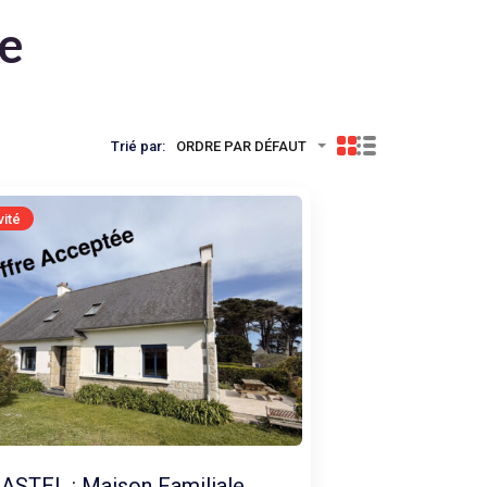
te
Trié par:
ORDRE PAR DÉFAUT
vité
STEL : Maison Familiale