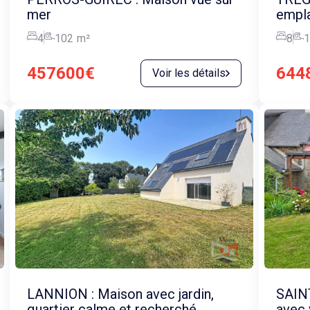
mer
empl
4
102
m²
8
1
457600€
644
Voir les détails
LANNION : Maison avec jardin,
SAIN
quartier calme et recherché
avec 