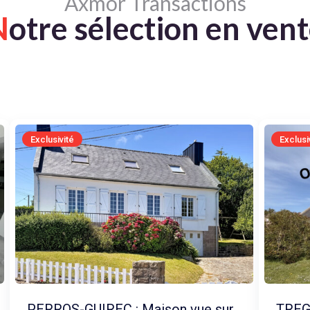
Axmor Transactions
N
otre sélection en ven
Exclusivité
Exclusi
PERROS-GUIREC : Maison vue sur
TREGA