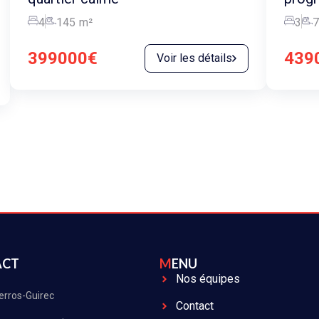
4
145
m²
3
7
399000€
439
Voir les détails
ACT
MENU
Nos équipes
erros-Guirec
Contact