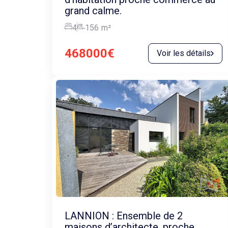
grand calme.
4
156
m²
468000€
Voir les détails
LANNION : Ensemble de 2
maisons d’architecte, proche