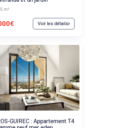
5
m²
000€
Voir les détails
OS-GUIREC : Appartement T4
ramme neuf mer eden