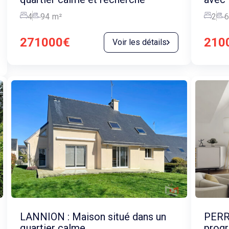
4
94
m²
2
6
271000€
210
Voir les détails
LANNION : Maison situé dans un
PERR
quartier calme
prog