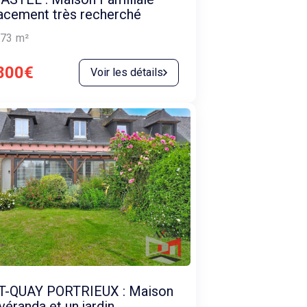
acement très recherché
73
m²
800€
Voir les détails
T-QUAY PORTRIEUX : Maison
véranda et un jardin