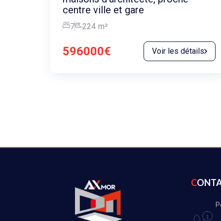
centre ville et gare
7
224
m²
596000€
Voir les détails
CONT
P