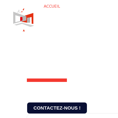
ACCUEIL
HABITATIONS
P
NOS AGENCES
CONTACT
Vos agences au s
vos projets immob
Les agences immobilières Axmor Transa
sur la Côte de Granit Rose à Perros-Gui
Bretagne.
CONTACTEZ-NOUS !