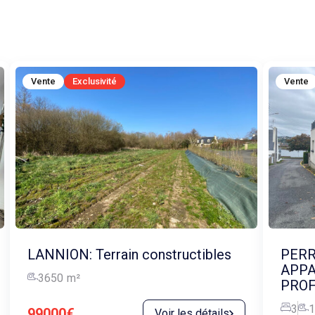
Vente
Exclusivité
Vente
LANNION: Terrain constructibles
PERR
APPA
3650
m²
PROF
3
1
99000€
Voir les détails