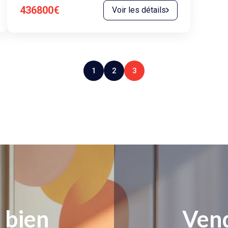
436800€
Voir les détails
1
2
3
 bien
Vend