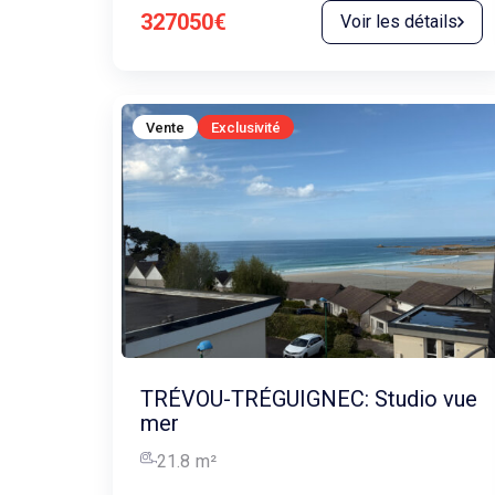
327050€
Voir les détails
Vente
Exclusivité
TRÉVOU-TRÉGUIGNEC: Studio vue
mer
21.8
m²