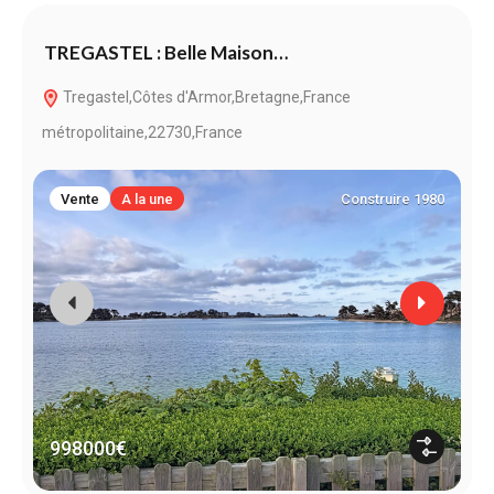
TREGASTEL : Belle Maison…
P
Tregastel,Côtes d'Armor,Bretagne,France
métropolitaine,22730,France
m
Vente
A la une
Construire 1980
998000€