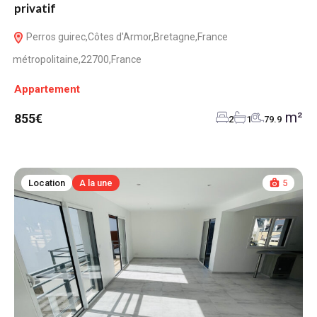
privatif
Perros guirec,Côtes d'Armor,Bretagne,France
métropolitaine,22700,France
Appartement
m²
855€
2
1
79.9
Location
A la une
5