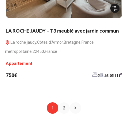
LA ROCHE JAUDY – T3 meublé avec jardin commun
La roche jaudy,Côtes d'Armor,Bretagne,France
métropolitaine,22450,France
Appartement
m²
750€
2
63.05
1
2