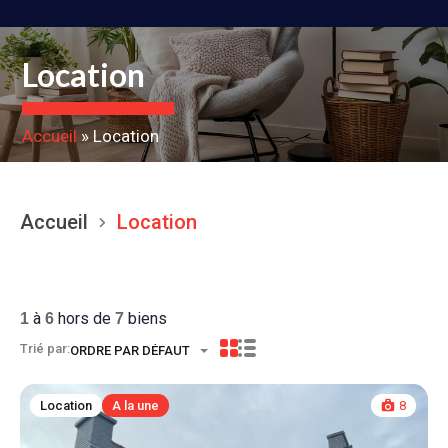
Location
Accueil
»
Location
Accueil
Location
LOCATION
à
hors de
biens
1
6
7
Trié par:
ORDRE PAR DÉFAUT
Location
A la une
8