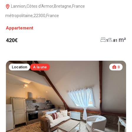
Lannion,Côtes d'Armor,Bretagne,France
métropolitaine,22300,France
Appartement
m²
420€
1
81
Location
A la une
8